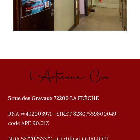
l'Artisane Cie
5 rue des Gravaux 72200 LA FLÈCHE
RNA W492003971 - SIRET 82807559800049 -
code APE 90.01Z
NDA 52720253372 - Certificat QUALIOPI