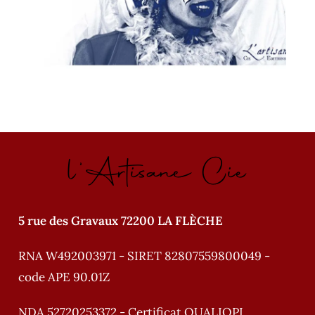
l'Artisane Cie
5 rue des Gravaux 72200 LA FLÈCHE
RNA W492003971 - SIRET 82807559800049 -
code APE 90.01Z
NDA 52720253372 - Certificat QUALIOPI