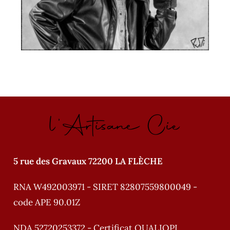
l'Artisane Cie
5 rue des Gravaux 72200 LA FLÈCHE
RNA W492003971 - SIRET 82807559800049 -
code APE 90.01Z
NDA 52720253372 - Certificat QUALIOPI