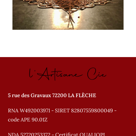
l'Artisane Cie
5 rue des Gravaux 72200 LA FLÈCHE
RNA W492003971 - SIRET 82807559800049 -
code APE 90.01Z
NDA 52720253372 - Certificat QUALIOPI