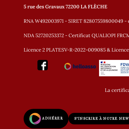
5 rue des Gravaux 72200 LA FLÈCHE
RNA W492003971 - SIRET 82807559800049 - 
NDA 52720253372 - Certificat QUALIOPI FRC
Licence 2 PLATESV-R-2022-009085 & Licenc
La certific
ADHÉRER
S'INSCRIRE À NOTRE NE