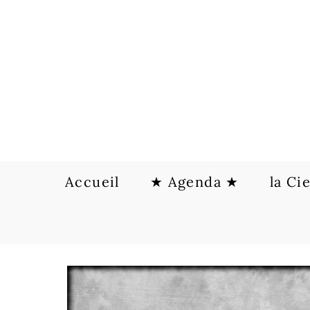
Skip
to
content
Accueil
★ Agenda ★
la Ci