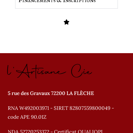
Financements & Inscriptions
l'Artisane Cie
5 rue des Gravaux 72200 LA FLÈCHE
RNA W492003971 - SIRET 82807559800049 -
code APE 90.01Z
NDA 52720253372 - Certificat QUALIOPI