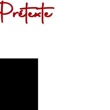
étexte