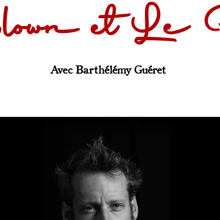
own et Le Pr
Avec Barthélémy Guéret