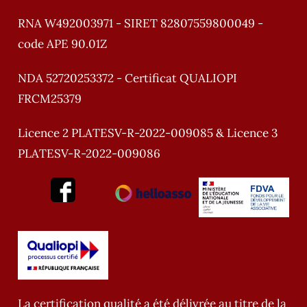
RNA W492003971 - SIRET 82807559800049 -
code APE 90.01Z
NDA 52720253372 - Certificat QUALIOPI
FRCM25379
Licence 2 PLATESV-R-2022-009085 & Licence 3
PLATESV-R-2022-009086
La certification qualité a été délivrée au titre de la