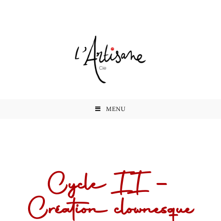
MENU
Cycle II –
Création clownesque