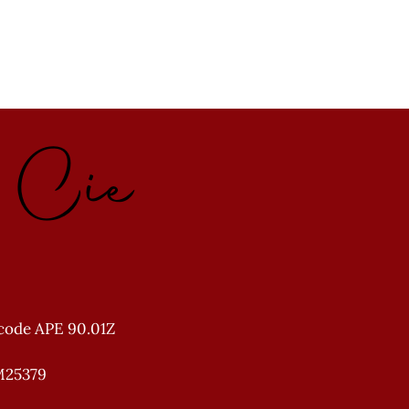
e Cie
code APE 90.01Z
M25379