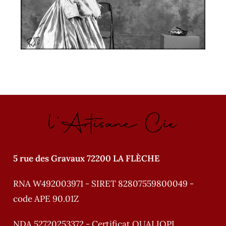
l'Artisane Cie
5 rue des Gravaux 72200 LA FLÈCHE
RNA W492003971 - SIRET 82807559800049 -
code APE 90.01Z
NDA 52720253372 - Certificat QUALIOPI