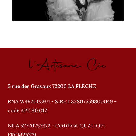
l'Artisane Cie
5 rue des Gravaux 72200 LA FLÈCHE
RNA W492003971 - SIRET 82807559800049 -
code APE 90.01Z
NDA 52720253372 - Certificat QUALIOPI
FRCM25379