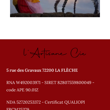
l'Artisane Cie
5 rue des Gravaux 72200 LA FLÈCHE
RNA W492003971 - SIRET 82807559800049 -
code APE 90.01Z
NDA 52720253372 - Certificat QUALIOPI
FRCM25379