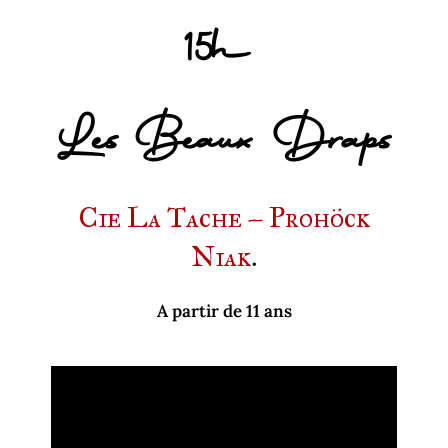
15h
Les Beaux Draps
Cie La Tache – Prohöck
Niak
.
A partir de 11 ans