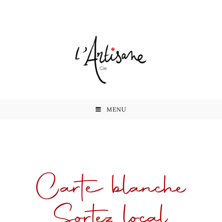
MENU
Carte blanche
Sortez local