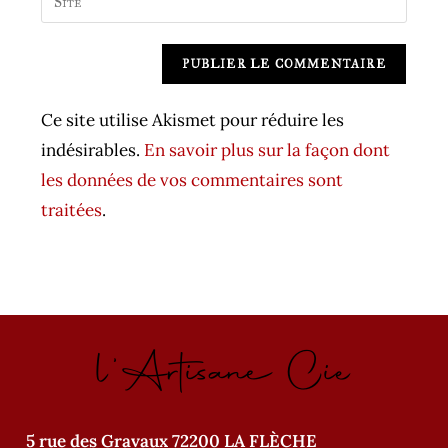
address
l’URL
comment
to
de
A
comment
votre
l
site
t
Ce site utilise Akismet pour réduire les
(facultatif)
e
indésirables.
En savoir plus sur la façon dont
r
les données de vos commentaires sont
n
traitées
.
a
t
i
v
l'Artisane Cie
e
:
5 rue des Gravaux 72200 LA FLÈCHE