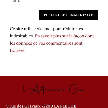
address
l’URL
comment
to
de
A
comment
votre
l
site
t
Ce site utilise Akismet pour réduire les
(facultatif)
e
indésirables.
En savoir plus sur la façon dont
r
les données de vos commentaires sont
n
traitées
.
a
t
i
v
l'Artisane Cie
e
:
5 rue des Gravaux 72200 LA FLÈCHE