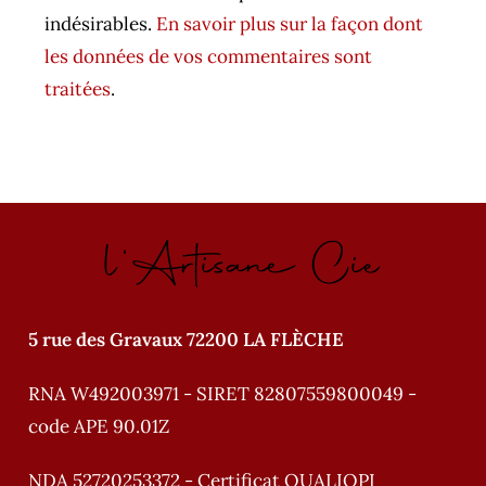
e
indésirables.
En savoir plus sur la façon dont
r
les données de vos commentaires sont
n
traitées
.
a
t
i
v
l'Artisane Cie
e
:
5 rue des Gravaux 72200 LA FLÈCHE
RNA W492003971 - SIRET 82807559800049 -
code APE 90.01Z
NDA 52720253372 - Certificat QUALIOPI