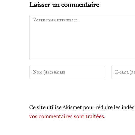
Laisser un commentaire
Comment
Enter
Enter
your
your
name
email
or
address
username
to
Ce site utilise Akismet pour réduire les indés
to
comment
comment
vos commentaires sont traitées
.