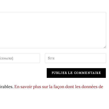
Saisir
A
l’URL
l
de
t
votre
e
site
r
irables.
En savoir plus sur la façon dont les données de
(facultatif)
n
a
t