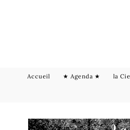
Skip
to
content
Accueil
★ Agenda ★
la Ci