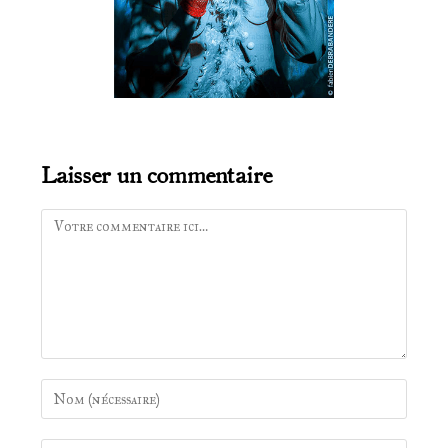
Laisser un commentaire
Comment
Enter
your
name