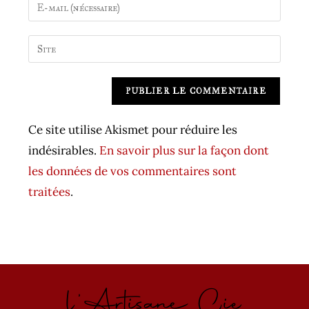
Enter
or
your
username
email
Saisir
to
address
l’URL
comment
to
de
A
comment
votre
l
site
t
Ce site utilise Akismet pour réduire les
(facultatif)
e
indésirables.
En savoir plus sur la façon dont
r
les données de vos commentaires sont
n
traitées
.
a
t
i
v
l'Artisane Cie
e