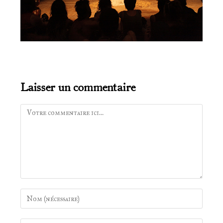
Laisser un commentaire
Comment
Enter
your
name