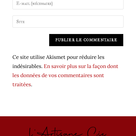
Enter
or
your
username
email
Saisir
to
address
l’URL
comment
to
de
A
comment
votre
l
site
t
Ce site utilise Akismet pour réduire les
(facultatif)
e
indésirables.
En savoir plus sur la façon dont
r
les données de vos commentaires sont
n
traitées
.
a
t
i
v
l'Artisane Cie
e