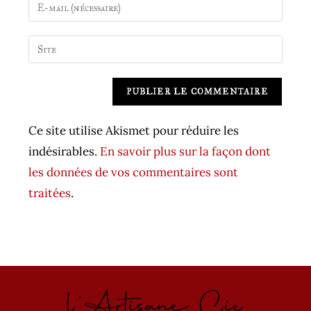
Enter
or
your
username
email
Saisir
to
address
l’URL
comment
to
de
A
comment
votre
l
site
t
Ce site utilise Akismet pour réduire les
(facultatif)
e
indésirables.
En savoir plus sur la façon dont
r
les données de vos commentaires sont
n
traitées
.
a
t
i
v
l'Artisane Cie
e