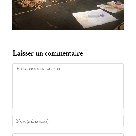
Laisser un commentaire
Comment
Enter
your
name