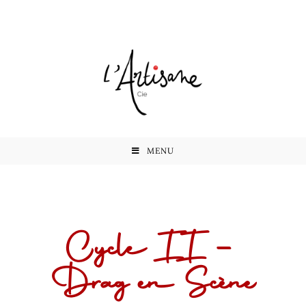
MENU
Cycle II –
Drag en Scène