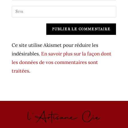
username
email
Saisir
to
address
l’URL
comment
to
de
A
comment
votre
l
site
t
Ce site utilise Akismet pour réduire les
(facultatif)
e
indésirables.
En savoir plus sur la façon dont
r
les données de vos commentaires sont
n
traitées
.
a
t
i
v
l'Artisane Cie
e
: