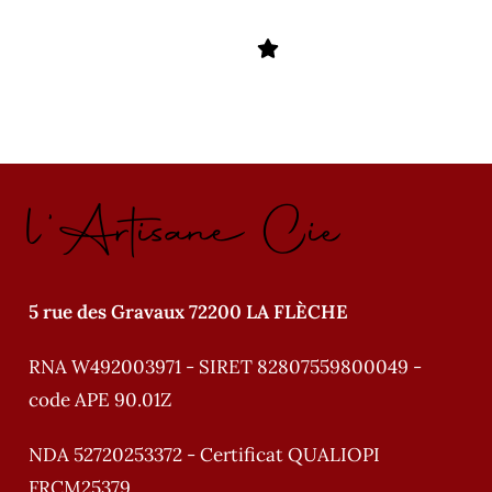
l'Artisane Cie
5 rue des Gravaux 72200 LA FLÈCHE
RNA W492003971 - SIRET 82807559800049 -
code APE 90.01Z
NDA 52720253372 - Certificat QUALIOPI
FRCM25379