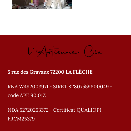
l'Artisane Cie
5 rue des Gravaux 72200 LA FLÈCHE
RNA W492003971 - SIRET 82807559800049 -
code APE 90.01Z
NDA 52720253372 - Certificat QUALIOPI
FRCM25379