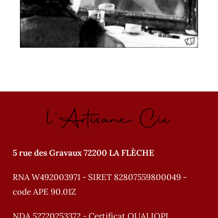
l'Artisane Cie
5 rue des Gravaux 72200 LA FLÈCHE
RNA W492003971 - SIRET 82807559800049 -
code APE 90.01Z
NDA 52720253372 - Certificat QUALIOPI