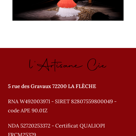
l'Artisane Cie
5 rue des Gravaux 72200 LA FLÈCHE
RNA W492003971 - SIRET 82807559800049 -
code APE 90.01Z
NDA 52720253372 - Certificat QUALIOPI
FRCM25379