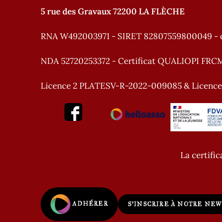
5 rue des Gravaux 72200 LA FLÈCHE
RNA W492003971 - SIRET 82807559800049 - 
NDA 52720253372 - Certificat QUALIOPI FRC
Licence 2 PLATESV-R-2022-009085 & Licenc
La certific
ADHÉRER
S'INSCRIRE À NOTRE NE