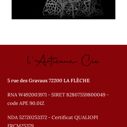
l'Artisane Cie
5 rue des Gravaux 72200 LA FLÈCHE
RNA W492003971 - SIRET 82807559800049 -
code APE 90.01Z
NDA 52720253372 - Certificat QUALIOPI
FRCM25379