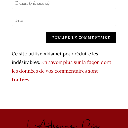
Enter
or
your
username
email
Saisir
to
address
l’URL
comment
to
de
A
comment
votre
l
site
t
Ce site utilise Akismet pour réduire les
(facultatif)
e
indésirables.
En savoir plus sur la façon dont
r
les données de vos commentaires sont
n
traitées
.
a
t
i
v
l'Artisane Cie
e