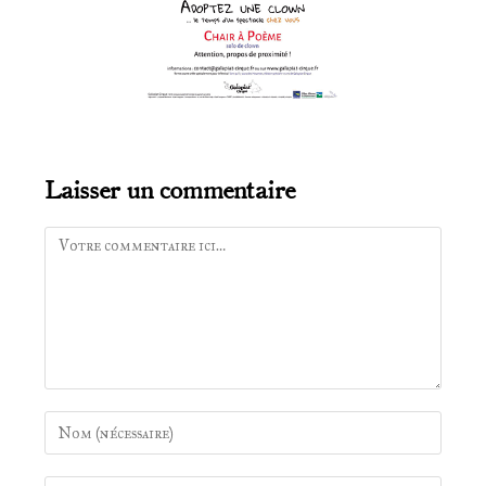
Laisser un commentaire
Comment
Enter
your
name