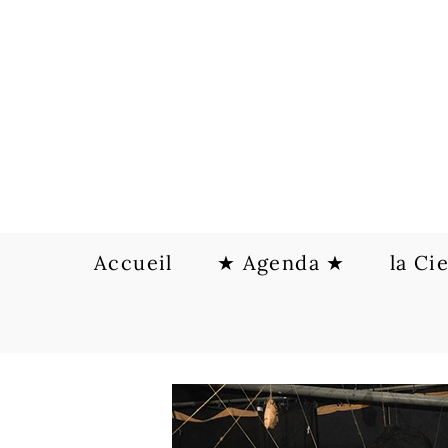
Skip
to
content
Accueil
★ Agenda ★
la Ci