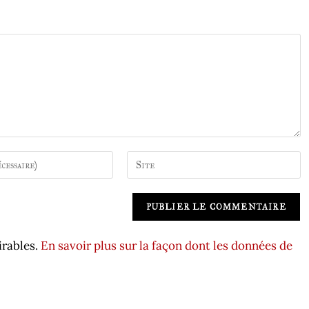
Saisir
A
l’URL
l
de
t
votre
e
site
r
irables.
En savoir plus sur la façon dont les données de
(facultatif)
n
a
t