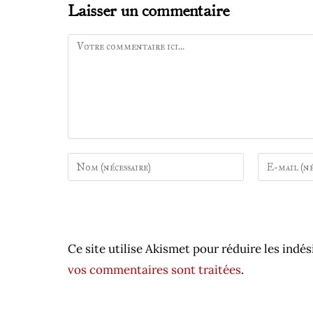
Laisser un commentaire
Comment
Enter
Enter
your
your
name
email
or
address
username
to
Ce site utilise Akismet pour réduire les indés
to
comment
comment
vos commentaires sont traitées
.