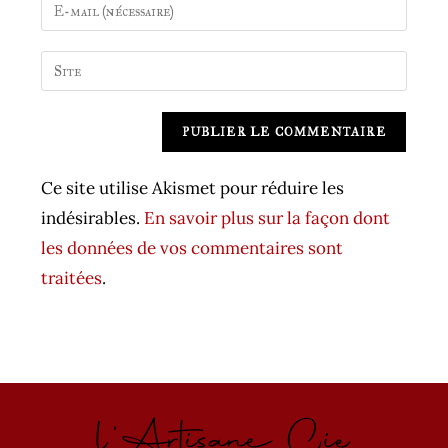
Enter
or
your
username
email
Saisir
to
address
l’URL
comment
to
de
A
comment
votre
l
site
t
Ce site utilise Akismet pour réduire les
(facultatif)
e
indésirables.
En savoir plus sur la façon dont
r
les données de vos commentaires sont
n
traitées
.
a
t
i
v
l'Artisane Cie
e