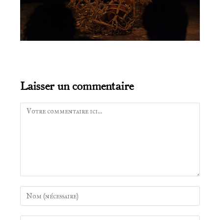
Laisser un commentaire
Comment
Enter
your
name