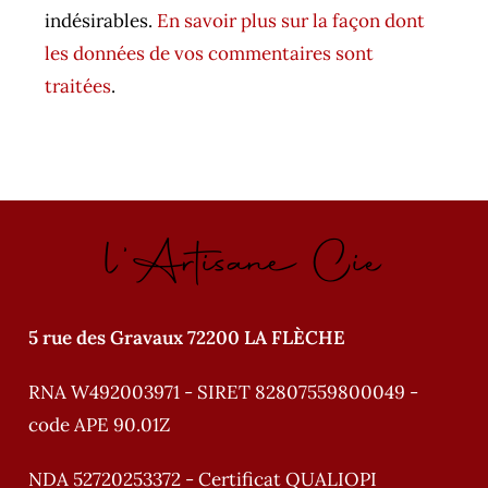
e
indésirables.
En savoir plus sur la façon dont
r
les données de vos commentaires sont
n
traitées
.
a
t
i
v
l'Artisane Cie
e
:
5 rue des Gravaux 72200 LA FLÈCHE
RNA W492003971 - SIRET 82807559800049 -
code APE 90.01Z
NDA 52720253372 - Certificat QUALIOPI