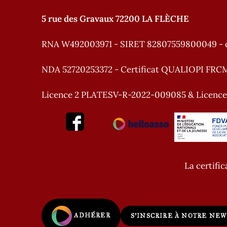
5 rue des Gravaux 72200 LA FLÈCHE
RNA W492003971 - SIRET 82807559800049 - 
NDA 52720253372 - Certificat QUALIOPI FRC
Licence 2 PLATESV-R-2022-009085 & Licenc
La certific
ADHÉRER
S'INSCRIRE À NOTRE NE