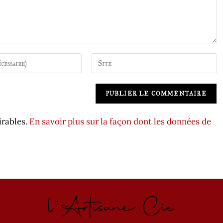
Saisir
A
l’URL
l
de
t
votre
e
site
r
irables.
En savoir plus sur la façon dont les données de
(facultatif)
n
a
t
i
v
l'Artisane Cie
e