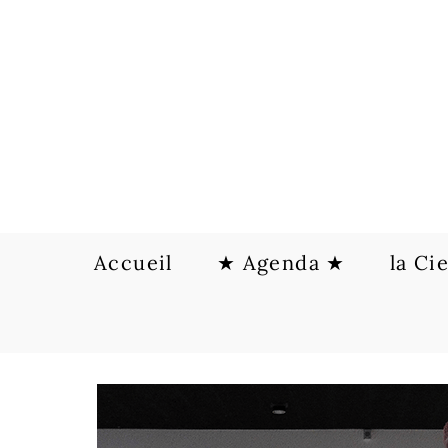
Skip
to
content
Accueil
★ Agenda ★
la Ci