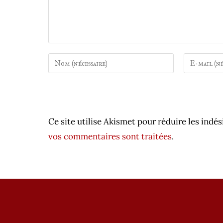
Enter
Enter
your
your
name
email
or
address
username
to
Ce site utilise Akismet pour réduire les indés
to
comment
comment
vos commentaires sont traitées
.