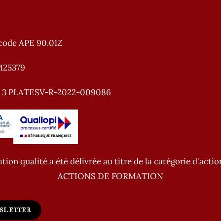
:
code APE 90.01Z
M25379
e 3 PLATESV-R-2022-009086
ation qualité a été délivrée au titre de la catégorie d'actio
ACTIONS DE FORMATION
WSLETTER