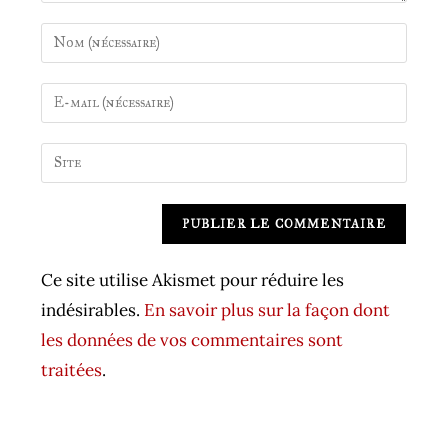
Enter
your
name
Enter
or
your
username
email
Saisir
to
address
l’URL
comment
to
de
A
comment
votre
l
site
t
Ce site utilise Akismet pour réduire les
(facultatif)
e
indésirables.
En savoir plus sur la façon dont
r
les données de vos commentaires sont
n
traitées
.
a
t