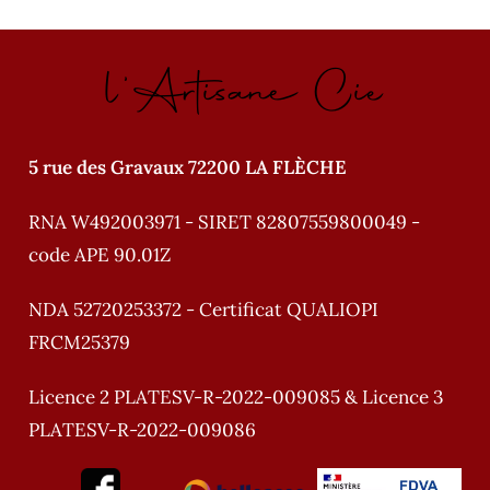
i
v
l'Artisane Cie
e
:
5 rue des Gravaux 72200 LA FLÈCHE
RNA W492003971 - SIRET 82807559800049 -
code APE 90.01Z
NDA 52720253372 - Certificat QUALIOPI
FRCM25379
Licence 2 PLATESV-R-2022-009085 & Licence 3
PLATESV-R-2022-009086