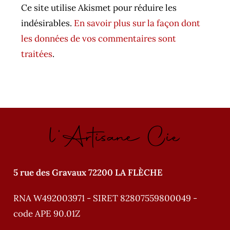
t
Ce site utilise Akismet pour réduire les
(facultatif)
e
indésirables.
En savoir plus sur la façon dont
r
les données de vos commentaires sont
n
traitées
.
a
t
i
v
l'Artisane Cie
e
:
5 rue des Gravaux 72200 LA FLÈCHE
RNA W492003971 - SIRET 82807559800049 -
code APE 90.01Z